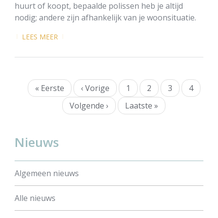
huurt of koopt, bepaalde polissen heb je altijd
nodig; andere zijn afhankelijk van je woonsituatie.
LEES MEER
Paginatie
Eerste
« Eerste
Vorige
‹ Vorige
Page
1
Page
2
Huidige
3
Page
4
pagina
pagina
pagina
Volgende
Volgende ›
Laatste
Laatste »
pagina
pagina
Nieuws
Algemeen nieuws
Alle nieuws